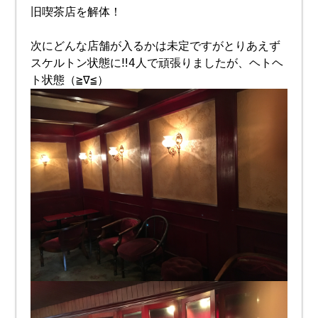
旧喫茶店を解体！
次にどんな店舗が入るかは未定ですがとりあえず
スケルトン状態に‼︎4人で頑張りましたが、ヘトヘ
ト状態（≧∇≦）