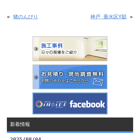
«
猪のんびり
神戸 垂水区Y邸
»
新着情報
2025/08/04