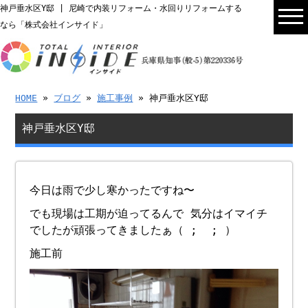
神戸垂水区Y邸 | 尼崎で内装リフォーム・水回りリフォームする
なら「株式会社インサイド」
HOME
»
ブログ
»
施工事例
» 神戸垂水区Y邸
神戸垂水区Y邸
今日は雨で少し寒かったですね〜
でも現場は工期が迫ってるんで 気分はイマイチ
でしたが頑張ってきましたぁ（ ; ; ）
施工前